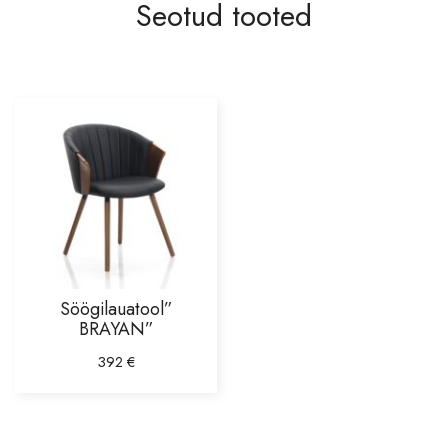
Seotud tooted
Vannitoatarbed
Õue ja aeda
Krebs lühtrid
Märkmikud Paperblanks
Sale
Söögilauatool”
BRAYAN”
392
€