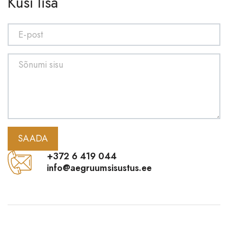
Küsi lisa
Küünlajalad, küünlad
Kellad
Padjad, laudlinad, kardinad
Jõuluehted
Portselan, klaas
Pildiraamid
Maalid ja pildid
Maalid lõuendil
SAADA
Deko
+372 6 419 044
info@aegruumsisustus.ee
Maalid klaasil
Ruumiaroomid
Teatro Fragranze
Culti Milano