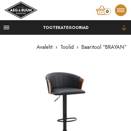
0
TOOTEKATEGOORIAD
Kapid
Kummutid, kapid
Avaleht
›
Toolid
› Baaritool “BRAYAN”
Öökapid
Vitriinid, riiulid
TV-alused
Lauad
Diivanilauad, abilauad
Konsoollauad
Kirjutuslauad
Söögilauad