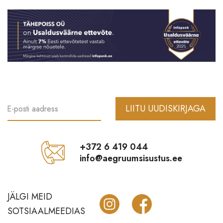
LIITU UUDISKIRJAGA
E-posti aadress
+372 6 419 044
info@aegruumsisustus.ee
JÄLGI MEID
SOTSIAALMEEDIAS