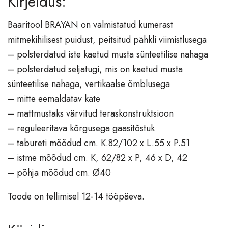
Kirjeldus:
Vaibad
Baaritool BRAYAN on valmistatud kumerast
Valgustid
mitmekihilisest puidust, peitsitud pähkli viimistlusega
Põrandavalgustid
– polsterdatud iste kaetud musta sünteetilise nahaga
– polsterdatud seljatugi, mis on kaetud musta
Lauavalgustid
sünteetilise nahaga, vertikaalse õmblusega
Laevalgustid
– mitte eemaldatav kate
Lühtrid
– mattmustaks värvitud teraskonstruktsioon
Seinavalgustid
– reguleeritava kõrgusega gaasitõstuk
Aksessuaarid
– tabureti mõõdud cm. K.82/102 x L.55 x P.51
– istme mõõdud cm. K, 62/82 x P, 46 x D, 42
Vaasid
– põhja mõõdud cm. Ø40
Laekad
Nagid, esikud
Toode on tellimisel 12-14 tööpäeva.
Raamatuhoidjad
Dekoratsioonid