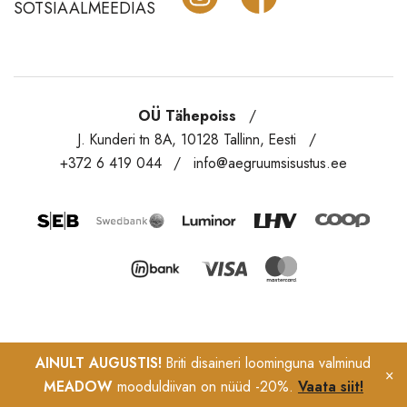
SOTSIAALMEEDIAS
OÜ Tähepoiss
J. Kunderi tn 8A, 10128 Tallinn, Eesti
+372 6 419 044
info@aegruumsisustus.ee
AINULT AUGUSTIS!
Briti disaineri loominguna valminud
×
MEADOW
mooduldiivan on nüüd -20%.
Vaata siit!