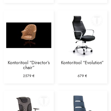
Vannitoatarbed
Õue ja aeda
Krebs lühtrid
Märkmikud Paperblanks
Sale
Kontoritool “Director’s
Kontoritool “Evolution”
chair”
2579
€
679
€