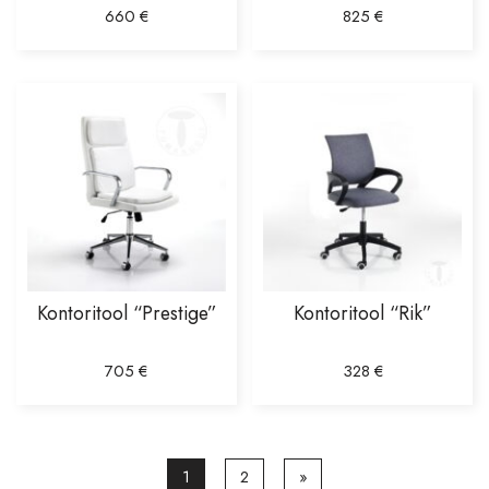
660
€
825
€
Kontoritool “Prestige”
Kontoritool “Rik”
705
€
328
€
1
2
»