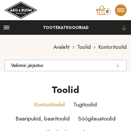
0
TOOTEKATEGOORIAD
Kapid
Kummutid, kapid
Avaleht
›
Toolid
› Kontoritoolid
Öökapid
Vitriinid, riiulid
TV-alused
Lauad
Toolid
Diivanilauad, abilauad
Kontoritoolid
Tugitoolid
Konsoollauad
Kirjutuslauad
Baaripukid, baaritoolid
Söögilauatoolid
Söögilauad