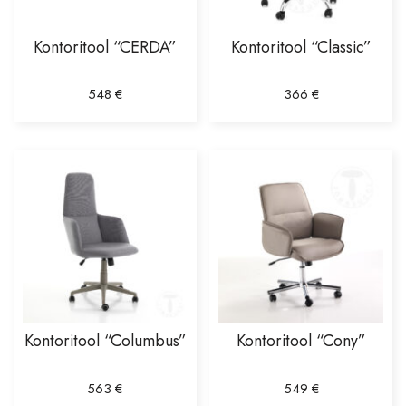
Küünlajalad, küünlad
Kontoritool “CERDA”
Kontoritool “Classic”
Kellad
Padjad, laudlinad, kardinad
548
€
366
€
Jõuluehted
Portselan, klaas
Pildiraamid
Maalid ja pildid
Maalid lõuendil
Deko
Maalid klaasil
Kontoritool “Columbus”
Kontoritool “Cony”
Ruumiaroomid
Teatro Fragranze
563
€
549
€
Culti Milano