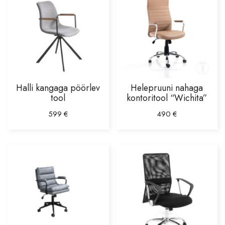
Vaibad
Valgustid
Põrandavalgustid
Lauavalgustid
Laevalgustid
Halli kangaga pöörlev
Helepruuni nahaga
tool
kontoritool “Wichita”
Lühtrid
599
€
490
€
Seinavalgustid
Aksessuaarid
Vaasid
Laekad
Nagid, esikud
Raamatuhoidjad
Dekoratsioonid