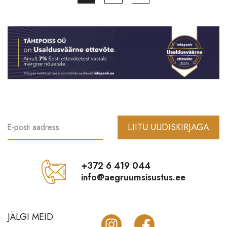
LIITU UUDISKIRJAGA
E-posti aadress
+372 6 419 044
info@aegruumsisustus.ee
JÄLGI MEID