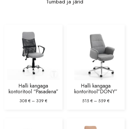
Tumbad ja järid
Toolid
Kontoritoolid
Tugitoolid
Baaripukid, baaritoolid
Söögilauatoolid
Tumbad ja järid
Diivanid
Diivanvoodid
Halli kangaga
Halli kangaga
Mooduldiivanid
kontoritool “Pasadena”
kontoritool”DONY”
Diivanid
308
€
–
339
€
515
€
–
559
€
Eripakkumised
Voodid
Peeglid