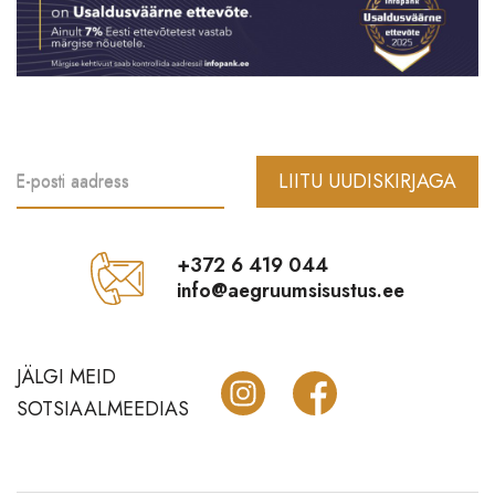
Vannitoatarbed
Õue ja aeda
Krebs lühtrid
Märkmikud Paperblanks
LIITU UUDISKIRJAGA
E-posti aadress
Sale
+372 6 419 044
info@aegruumsisustus.ee
JÄLGI MEID
SOTSIAALMEEDIAS