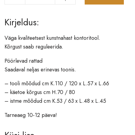
Vaibad
Kirjeldus:
Valgustid
Põrandavalgustid
Väga kvaliteetsest kunstnahast kontoritool.
Lauavalgustid
Kõrgust saab reguleerida.
Laevalgustid
Lühtrid
Pöörlevad rattad
Saadaval neljas erinevas toonis.
Seinavalgustid
– tooli mõõdud cm K.110 / 120 x L.57 x L.66
Aksessuaarid
– käetoe kõrgus cm H.70 / 80
Vaasid
– istme mõõdud cm K.53 / 63 x L.48 x L.45
Laekad
Nagid, esikud
Tarneaeg 10-12 päeva!
Raamatuhoidjad
Dekoratsioonid