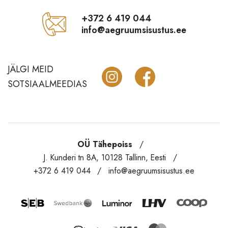
+372 6 419 044
Vannitoatarbed
info@aegruumsisustus.ee
Õue ja aeda
Krebs lühtrid
JÄLGI MEID
Märkmikud Paperblanks
SOTSIAALMEEDIAS
Sale
OÜ Tähepoiss
J. Kunderi tn 8A, 10128 Tallinn, Eesti
+372 6 419 044
info@aegruumsisustus.ee