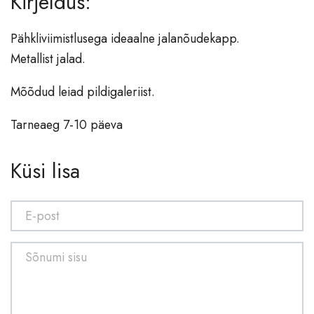
Kirjeldus:
Vaibad
Pähkliviimistlusega ideaalne jalanõudekapp.
Valgustid
Metallist jalad.
Põrandavalgustid
Mõõdud leiad pildigaleriist.
Lauavalgustid
Laevalgustid
Tarneaeg 7-10 päeva
Lühtrid
Seinavalgustid
Küsi lisa
Aksessuaarid
Vaasid
Laekad
Nagid, esikud
Raamatuhoidjad
Dekoratsioonid