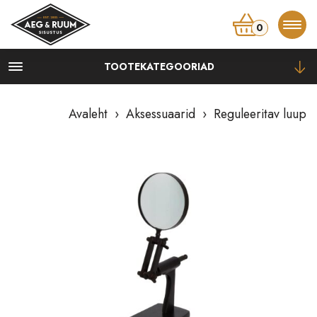
0
TOOTEKATEGOORIAD
Kapid
Kummutid, kapid
Avaleht
›
Aksessuaarid
› Reguleeritav luup
Öökapid
Vitriinid, riiulid
TV-alused
Lauad
Diivanilauad, abilauad
Konsoollauad
Kirjutuslauad
Söögilauad