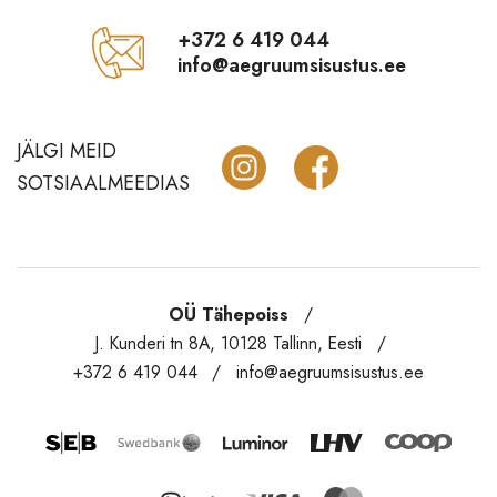
+372 6 419 044
Vannitoatarbed
info@aegruumsisustus.ee
Õue ja aeda
Krebs lühtrid
JÄLGI MEID
Märkmikud Paperblanks
SOTSIAALMEEDIAS
Sale
OÜ Tähepoiss
J. Kunderi tn 8A, 10128 Tallinn, Eesti
+372 6 419 044
info@aegruumsisustus.ee