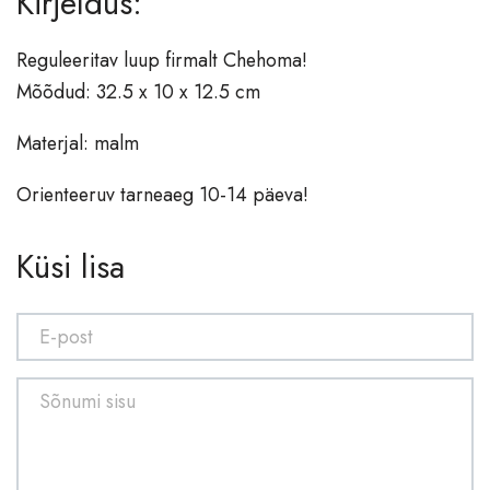
Kirjeldus:
Vaibad
Reguleeritav luup firmalt Chehoma!
Valgustid
Mõõdud: 32.5 x 10 x 12.5 cm
Põrandavalgustid
Materjal: malm
Lauavalgustid
Laevalgustid
Orienteeruv tarneaeg 10-14 päeva!
Lühtrid
Seinavalgustid
Küsi lisa
Aksessuaarid
Vaasid
Laekad
Nagid, esikud
Raamatuhoidjad
Dekoratsioonid