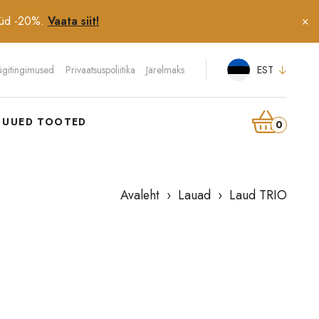
üüd -20%.
Vaata siit!
×
EST
gitingimused
Privaatsuspoliitika
Järelmaks
UUED TOOTED
0
Avaleht
›
Lauad
› Laud TRIO