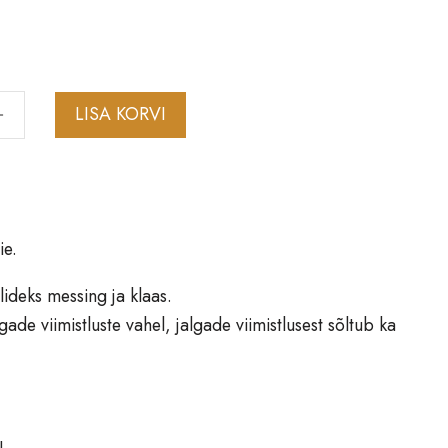
LISA KORVI
ie.
lideks messing ja klaas.
gade viimistluste vahel, jalgade viimistlusest sõltub ka
!