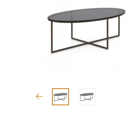
Diivanid
Voodid
Peeglid
Vaibad
Valgustid
Aksessuaarid
Maalid ja pildid
Ruumiaroomid
Vannitoatarbed
Õue ja aeda
Krebs lühtrid
Märkmikud
Paperblanks