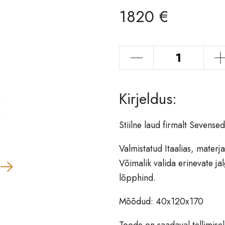
1820
€
-
+
Kirjeldus:
Stiilne laud firmalt Sevensed
Valmistatud Itaalias, materja
Võimalik valida erinevate jal
lõpphind.
Mõõdud: 40x120x170
Toode on saadaval tellimisel