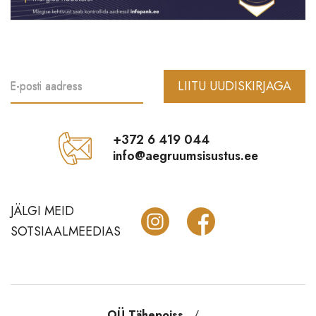
Vannitoatarbed
Õue ja aeda
Krebs lühtrid
LIITU UUDISKIRJAGA
E-posti aadress
Märkmikud Paperblanks
Sale
+372 6 419 044
info@aegruumsisustus.ee
JÄLGI MEID
SOTSIAALMEEDIAS
OÜ Tähepoiss