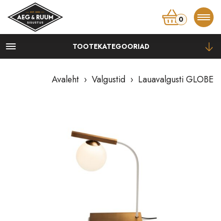
0
TOOTEKATEGOORIAD
Kapid
Kummutid, kapid
Avaleht
›
Valgustid
› Lauavalgusti GLOBE
Öökapid
Vitriinid, riiulid
TV-alused
Lauad
Diivanilauad, abilauad
Konsoollauad
Kirjutuslauad
Söögilauad