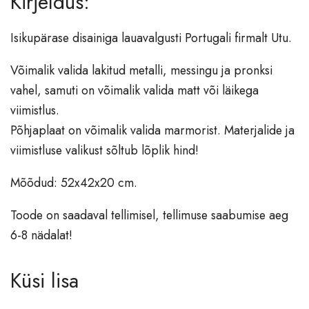
Kirjeldus:
Vaibad
Isikupärase disainiga lauavalgusti Portugali firmalt Utu.
Valgustid
Võimalik valida lakitud metalli, messingu ja pronksi
Põrandavalgustid
vahel, samuti on võimalik valida matt või läikega
Lauavalgustid
viimistlus.
Laevalgustid
Põhjaplaat on võimalik valida marmorist. Materjalide ja
Lühtrid
viimistluse valikust sõltub lõplik hind!
Seinavalgustid
Mõõdud: 52x42x20 cm.
Aksessuaarid
Toode on saadaval tellimisel, tellimuse saabumise aeg
Vaasid
6-8 nädalat!
Laekad
Nagid, esikud
Küsi lisa
Raamatuhoidjad
Dekoratsioonid